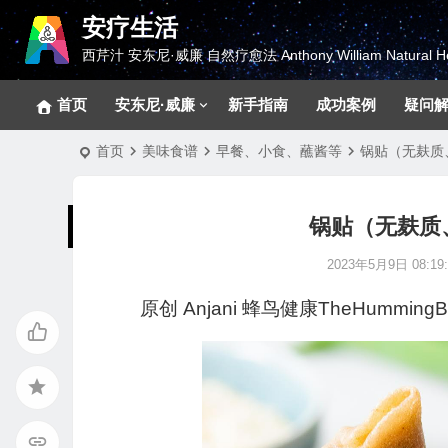
安疗生活
西芹汁 安东尼·威廉 自然疗愈法 Anthony William Natural He
首页
安东尼·威廉
新手指南
成功案例
疑问
首页
美味食谱
早餐、小食、蘸酱等
锅贴（无麸质
锅贴（无麸质
2023年5月9日 08:19:
原创
Anjani
蜂鸟健康TheHummingBi