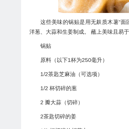
这些美味的锅贴是用无麸质木薯“面
洋葱、大蒜和生姜制成。 蘸上美味且易
锅贴
原料（以下1杯为250毫升）
1/2茶匙芝麻油（可选项）
1/2 杯切碎的葱
2 瓣大蒜（切碎）
2茶匙切碎的姜