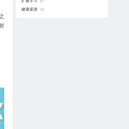
扩展学习
42
健康菜谱
18
之
即