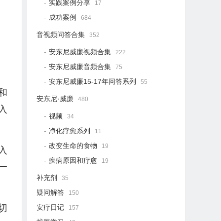
实践案例分享
17
成功案例
684
音视频问答合集
352
安东尼威廉视频合集
222
安东尼威廉音频合集
75
安东尼威廉15-17年问答系列
55
和
安东尼·威廉
480
入
视频
34
净化疗愈系列
11
改变生命的食物
19
入
疾病原因和疗愈
19
一
补充剂
35
疑问解答
150
切
安疗日记
157