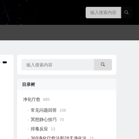
目录树
净化疗愈
685
常见问题回答
156
冥想静心技巧
70
排毒反应
13
369净化疗愈法和28天净化法
15