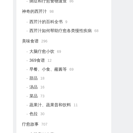
病症和疗愈食物速查
86
神奇的西芹汁
98
西芹汁的百科全书
9
西芹汁如何帮助疗愈各类慢性疾病
68
美味食谱
296
大脑疗愈小饮
69
369食谱
12
早餐、小食、蘸酱等
69
甜品
18
汤品
16
菜品
73
蔬果汁、蔬果昔和饮料
11
色拉
30
疗愈故事
707