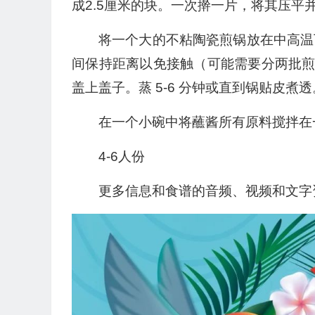
成2.5厘米的块。一次擀一片，将其压平
将一个大的不粘陶瓷煎锅放在中高温
间保持距离以免接触（可能需要分两批煎制
盖上盖子。蒸 5-6 分钟或直到锅贴皮煮透
在一个小碗中将蘸酱所有原料搅拌在
4-6人份
更多信息和食谱的音频、视频和文字