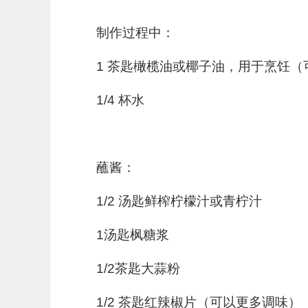
制作过程中：
1 茶匙橄榄油或椰子油，用于烹饪（
1/4 杯水
蘸酱：
1/2 汤匙鲜榨柠檬汁或青柠汁
1汤匙枫糖浆
1/2茶匙大蒜粉
1/2 茶匙红辣椒片（可以更多调味）