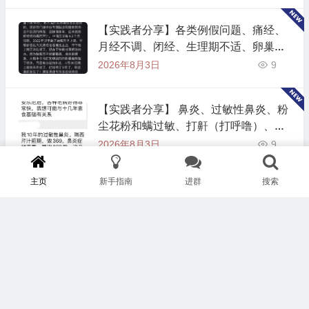
【实践者分享】各类例假问题、痛经、
月经不调、闭经、生理期不适、卵巢早
衰等（二）
2026年8月3日
9
【实践者分享】 鼻炎、过敏性鼻炎、粉
尘花粉和螨过敏、打鼾（打呼噜）、呼
吸不通畅、嗅觉失灵（一）
2026年8月3日
9
主页
新手指南
进群
搜索
【实践者分享】 高血压和低血压（一）
2026年8月3日
9
【实践者分享】 骨质疏松、补钙、关节
疼痛、关节炎、类风湿等（一）
2026年8月3日
5