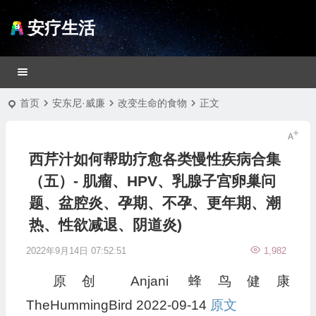
安疗生活
首页
安东尼·威廉
改变生命的食物
正文
西芹汁如何帮助疗愈各类慢性疾病合集
（五）- 肌瘤、HPV、乳腺子宫卵巢问
题、盆腔炎、孕期、不孕、更年期、潮
热、性欲减退、阴道炎)
2022年9月14日 07:52:51
1,982
原创
Anjani
蜂鸟健康
TheHummingBird
2022-09-14
原文