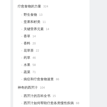
疗愈食物的力量
324
野生食物
13
坚果和籽类
11
关键营养元素
14
香草
14
香料
20
花草茶
22
药草
46
水果
58
蔬菜
71
病症和疗愈食物速查
86
神奇的西芹汁
104
西芹汁的百科全书
15
西芹汁如何帮助疗愈各类慢性疾病
68