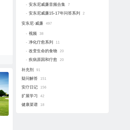
安东尼威廉音频合集
7
安东尼威廉15-17年问答系列
2
安东尼·威廉
497
视频
38
净化疗愈系列
11
改变生命的食物
20
疾病原因和疗愈
20
补充剂
91
疑问解答
151
安疗日记
156
扩展学习
42
健康菜谱
18