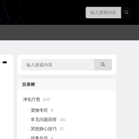
目录树
净化疗愈
610
宠物专区
9
常见问题回答
161
冥想静心技巧
37
排毒反应
9