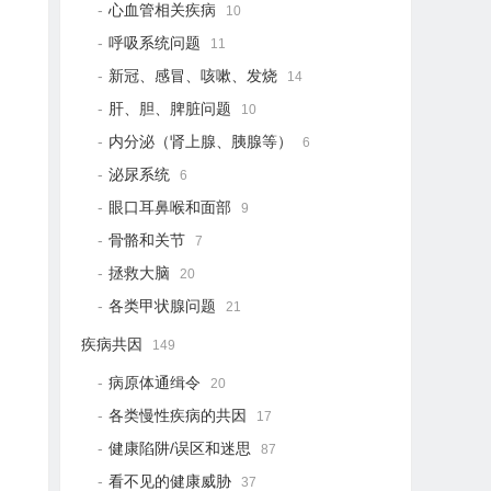
心血管相关疾病
10
呼吸系统问题
11
新冠、感冒、咳嗽、发烧
14
肝、胆、脾脏问题
10
内分泌（肾上腺、胰腺等）
6
泌尿系统
6
眼口耳鼻喉和面部
9
骨骼和关节
7
拯救大脑
20
各类甲状腺问题
21
疾病共因
149
病原体通缉令
20
各类慢性疾病的共因
17
健康陷阱/误区和迷思
87
看不见的健康威胁
37