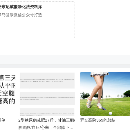
安东尼威廉净化法资料库
蜂鸟健康微信公众号打造
案例
2型糖尿病减肥27斤，甘油三酯/
群友高阶369的总结
胆固醇/血压/心率：全部降下来