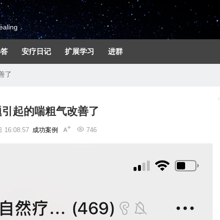
aling
解答
安疗日记
扩展学习
进群
善了
题引起的喘粗气改善了
16:08:57
成功案例
746