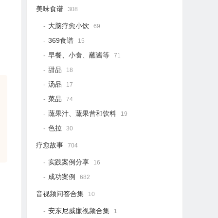
美味食谱
308
大脑疗愈小饮
69
369食谱
15
早餐、小食、蘸酱等
71
甜品
18
汤品
17
菜品
74
蔬果汁、蔬果昔和饮料
19
色拉
30
疗愈故事
704
实践案例分享
16
成功案例
682
音视频问答合集
10
安东尼威廉视频合集
1