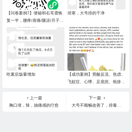
【问卷案例7】便秘和右耳聋恢
排寒，大号排的干净
复一半，腰疼/肩痛/腿凉/月子风
湿手/颈椎病/脑雾/脚爆皮/指甲
厚病态/不安腿，都有改善.（排
毒反应：脑雾 心悸心慌 黑舌苔
舌头水泡 旧疤痕再次出现后消
失 脚踝疼 排气 肚子打雷 水泄
风湿手 不安腿 低烧 耳鸣.）
吃素后饭量增加
【成功案例】胃酸反流、焦虑、
飞蚊症、心悸、足底疣、疱疹、
HPV、手部关节肿胀疼痛、胃酸
反流引起的严重咳嗽和不断产生
上一篇
下一篇
粘液。
胸口堵，辣，抽痛感的疗愈
大号不顺畅改善了，排毒反应嗜睡