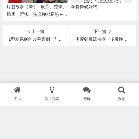
疗愈故事（62）- 疲劳、秃斑、
颌骨僵硬好转
脑雾、湿疹、焦虑抑郁易怒 Fati
gue, Anxiety, Eczema, Brain F
og
上一篇
下一篇
1型糖尿病的改善案例（与 Cyrus Khambatta 和 Robby Barbaro 一起掌握糖尿病）
多囊卵巢综合症（多发性卵巢囊肿） 安东尼两个月后怀孕 顺利生下宝宝
主页
新手指南
进群
搜索