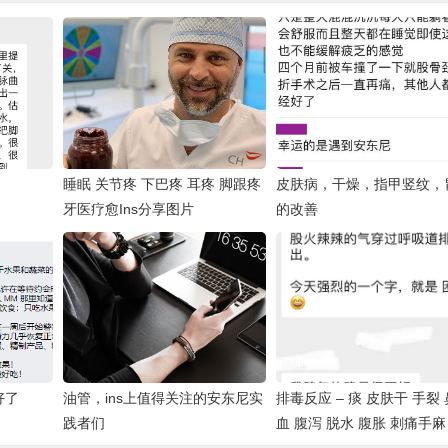
睡眠 关节疼 下巴疼 耳疼 脚跟疼
皮肤病，干燥，指甲竖纹，
牙医疗愈Ins分享图片
的改善
好了
油管，ins上值得关注的安东尼实
排毒反应 – 痰 皮肤干 手裂
践者们
血 腹泻 脱水 腹胀 刺痛手麻