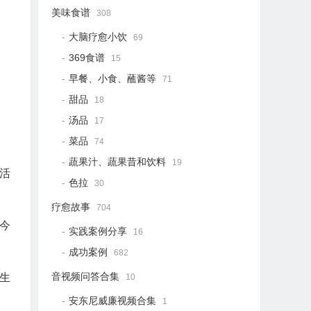
美味食谱
308
大脑疗愈小饮
69
369食谱
15
早餐、小食、蘸酱等
71
甜品
18
汤品
17
菜品
74
蔬果汁、蔬果昔和饮料
19
活
色拉
30
疗愈故事
704
今
实践案例分享
16
成功案例
682
音视频问答合集
生
10
安东尼威廉视频合集
1