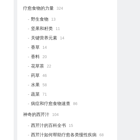
疗愈食物的力量
324
野生食物
13
坚果和籽类
11
关键营养元素
14
香草
14
香料
20
花草茶
22
药草
46
水果
58
蔬菜
71
病症和疗愈食物速查
86
神奇的西芹汁
104
西芹汁的百科全书
15
西芹汁如何帮助疗愈各类慢性疾病
68