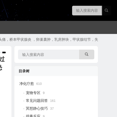
偏头痛，桥本甲状腺炎 ，卵巢囊肿，乳房肿块，甲状腺结节，失眠，恐惧）
过
恐
目录树
净化疗愈
610
宠物专区
9
常见问题回答
161
冥想静心技巧
37
排毒反应
9