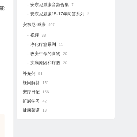
安东尼威廉音频合集
7
能
安东尼威廉15-17年问答系列
2
安东尼·威廉
497
视频
38
净化疗愈系列
11
改变生命的食物
20
疾病原因和疗愈
20
补充剂
91
疑问解答
151
安疗日记
156
扩展学习
42
健康菜谱
18