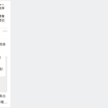
胃疼
 鼻出
 嘴角