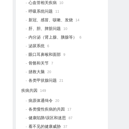
心血管相关疾病
10
呼吸系统问题
11
新冠、感冒、咳嗽、发烧
14
肝、胆、脾脏问题
10
内分泌（肾上腺、胰腺等）
6
泌尿系统
6
眼口耳鼻喉和面部
9
骨骼和关节
7
拯救大脑
20
各类甲状腺问题
21
疾病共因
149
病原体通缉令
20
各类慢性疾病的共因
17
健康陷阱/误区和迷思
87
看不见的健康威胁
37