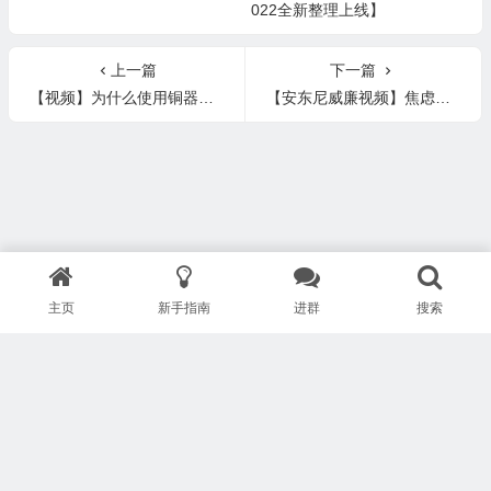
022全新整理上线】
上一篇
下一篇
【视频】为什么使用铜器饮水或佩戴铜首饰对健康不利？
【安东尼威廉视频】焦虑和惊恐症（恐慌症）背后的原因
主页
新手指南
进群
搜索