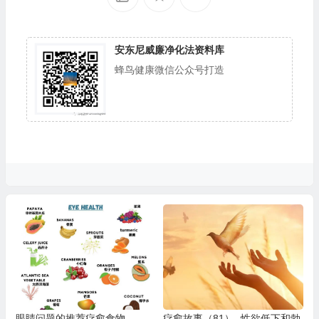
安东尼威廉净化法资料库
蜂鸟健康微信公众号打造
眼睛问题的推荐疗愈食物
疗愈故事（81）- 性欲低下和勃