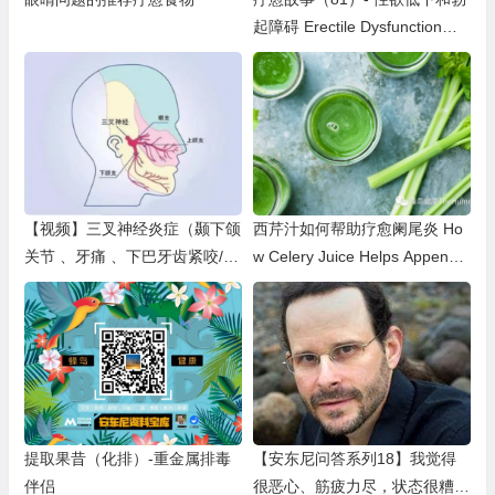
起障碍 Erectile Dysfunction＆L
oss of Libido
【视频】三叉神经炎症（颞下颌
西芹汁如何帮助疗愈阑尾炎 Ho
关节 、牙痛 、下巴牙齿紧咬/下
w Celery Juice Helps Appendic
巴僵硬 、磨牙/牙龈灼热/头部和
itis
面部疼痛 /头部和面部电击头痛
和偏头痛/手臂疼痛 /咀嚼疼痛和
困难）
提取果昔（化排）-重金属排毒
【安东尼问答系列18】我觉得
伴侣
很恶心、筋疲力尽，状态很糟