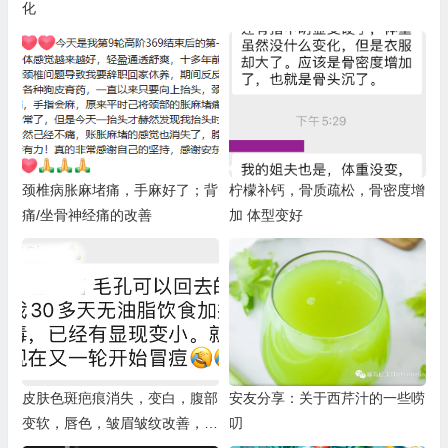
化
颈椎病胀麻堵痛，手麻好了；背
柠檬补钙，骨质疏松，骨密度增
痛/坐骨神经痛的改善
加 体型变好
皮肤色斑疤痕消失，变白，腹部
安友分享：关于西芹汁的一些唠
变软，唇色，皱眉皱纹改善，毛
叨