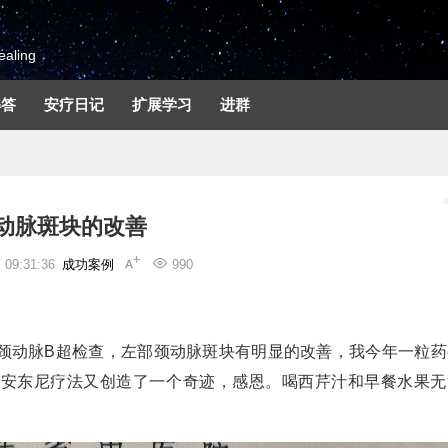
aling
解答
安疗日记
扩展学习
进群
动脉斑块的改善
09:31:36
成功案例
990
颈动脉B超检查，左部颈动脉斑块有明显的改善，我今年一粒药
，安东尼疗法又创造了一个奇迹，感恩。喝西芹汁和早餐水果无