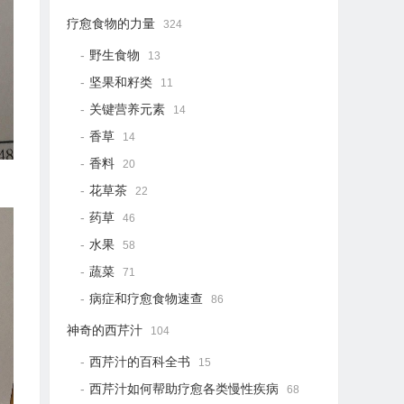
疗愈食物的力量
324
野生食物
13
坚果和籽类
11
关键营养元素
14
香草
14
香料
20
花草茶
22
药草
46
水果
58
蔬菜
71
病症和疗愈食物速查
86
神奇的西芹汁
104
西芹汁的百科全书
15
西芹汁如何帮助疗愈各类慢性疾病
68