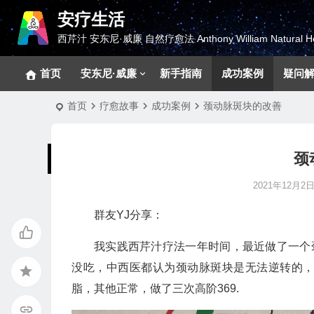
安疗生活
西芹汁 安东尼·威廉 自然疗愈法 Anthony William Natural He
首页
安东尼·威廉
新手指南
成功案例
疑问
首页
疗愈故事
成功案例
颈动脉斑块的改善
颈
2021年12月2日 
群友YJ分享：
我实践西芹汁疗法一年时间，最近做了一个
没吃，中西医都认为颈动脉斑块是无法逆转的
脂，其他正常，做了三次高阶369.