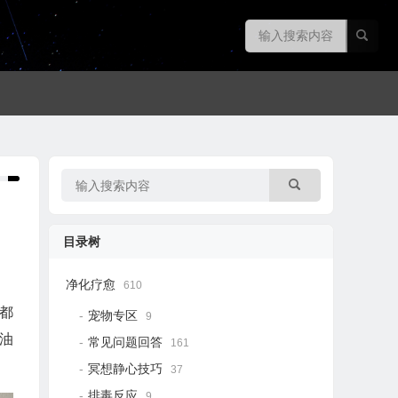
目录树
净化疗愈
610
都
宠物专区
9
油
常见问题回答
161
冥想静心技巧
37
排毒反应
9