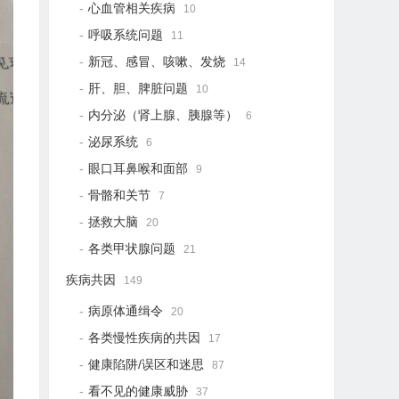
心血管相关疾病
10
呼吸系统问题
11
新冠、感冒、咳嗽、发烧
14
肝、胆、脾脏问题
10
内分泌（肾上腺、胰腺等）
6
泌尿系统
6
眼口耳鼻喉和面部
9
骨骼和关节
7
拯救大脑
20
各类甲状腺问题
21
疾病共因
149
病原体通缉令
20
各类慢性疾病的共因
17
健康陷阱/误区和迷思
87
看不见的健康威胁
37