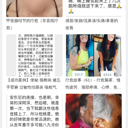
甲状腺结节的疗愈（非直线疗
感冒/发烧/流鼻涕/头痛/鼻塞的
愈）
改善
【成功案例】便秘 颈椎病 健忘
疗愈故事（61）- 疗愈脑雾、慢
手臂麻 过敏性结膜炎 喘粗气
性疲劳、颈部疼痛、心悸、焦虑
Healing Stories (61) – Neck Pa
in