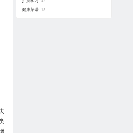
扩展学习
42
健康菜谱
18
夫
类
增