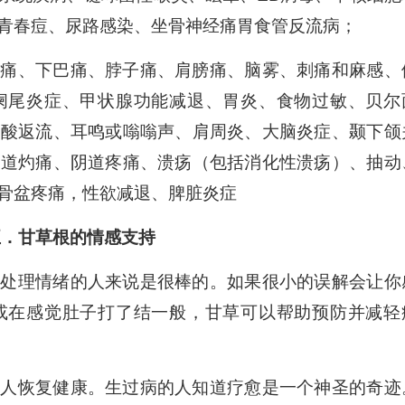
青春痘、尿路感染、坐骨神经痛胃食管反流病；
经痛、下巴痛、脖子痛、肩膀痛、脑雾、刺痛和麻感、
阑尾炎症、甲状腺功能减退、胃炎、食物过敏、贝尔
、酸返流、耳鸣或嗡嗡声、肩周炎、大脑炎症、颞下颌
阴道灼痛、阴道疼痛、溃疡（包括消化性溃疡）、抽动
骨盆疼痛，性欲减退、脾脏炎症
五．甘草根的情感支持
脑处理情绪的人来说是很棒的。如果很小的误解会让你
或在感觉肚子打了结一般，甘草可以帮助预防并减轻
的人恢复健康。生过病的人知道疗愈是一个神圣的奇迹