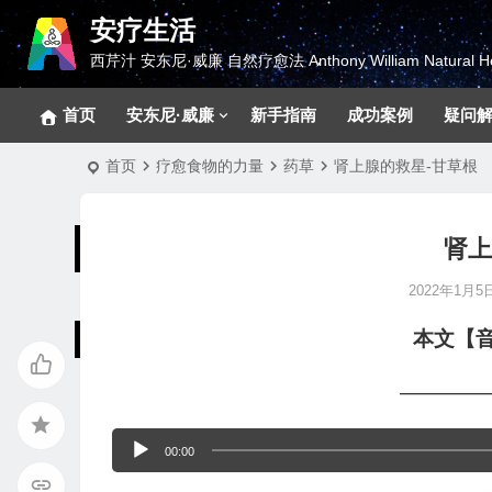
安疗生活
西芹汁 安东尼·威廉 自然疗愈法 Anthony William Natural He
首页
安东尼·威廉
新手指南
成功案例
疑问
首页
疗愈食物的力量
药草
肾上腺的救星-甘草根
肾上
2022年1月5日 
本文【
————
音
00:00
频