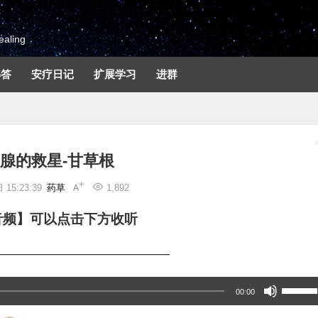
aling
解答
安疗日记
扩展学习
进群
腺的救星-甘草根
15:23:39
药草
1,892
音频】可以点击下方收听
—————————————
使
00:00
用