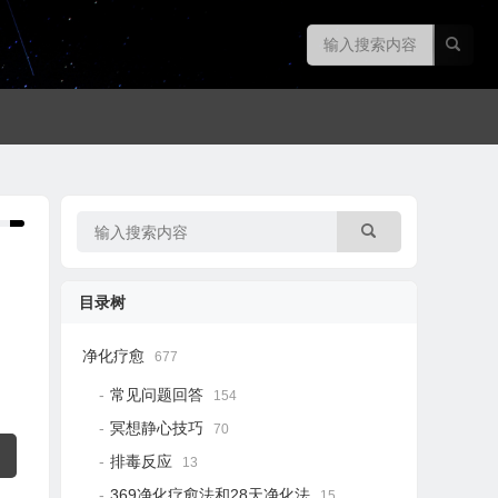
目录树
净化疗愈
677
常见问题回答
154
冥想静心技巧
70
排毒反应
13
369净化疗愈法和28天净化法
15