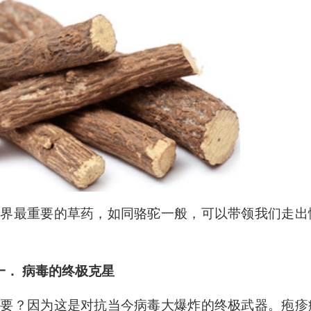
上
/
下
箭
头
键
来
增
高
或
世界最重要的草药，如同骆驼一般，可以带领我们走出
降
低
音
一． 病毒的终极克星
量。
重要？因为这是对抗当今病毒大爆炸的终极武器。疱疹