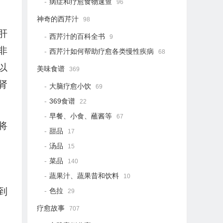
病症和疗愈食物速查
96
神奇的西芹汁
98
肝
西芹汁的百科全书
9
非
西芹汁如何帮助疗愈各类慢性疾病
68
以
美味食谱
369
肾
大脑疗愈小饮
69
369食谱
22
早餐、小食、蘸酱等
67
将
甜品
17
汤品
15
菜品
140
蔬果汁、蔬果昔和饮料
10
到
色拉
29
疗愈故事
707