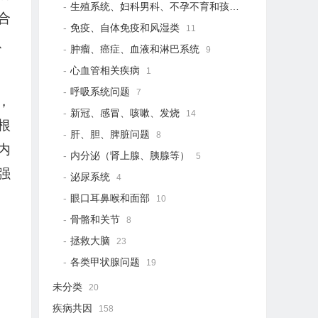
生殖系统、妇科男科、不孕不育和孩子健康
21
合
免疫、自体免疫和风湿类
11
、
肿瘤、癌症、血液和淋巴系统
9
心血管相关疾病
1
呼吸系统问题
7
，
新冠、感冒、咳嗽、发烧
14
根
肝、胆、脾脏问题
8
内
内分泌（肾上腺、胰腺等）
5
强
泌尿系统
4
眼口耳鼻喉和面部
10
骨骼和关节
8
拯救大脑
23
各类甲状腺问题
19
未分类
20
疾病共因
158