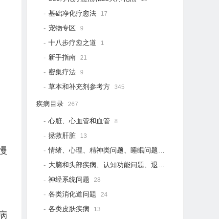
基础净化疗愈法
17
宠物专区
9
十八步疗愈之道
1
新手指南
21
密集疗法
9
草本和补充剂参考方
345
疾病目录
267
心脏、心血管和血管
8
拯救肝脏
13
慢
情绪、心理、精神类问题、睡眠问题
18
大脑和头部疾病、认知功能问题、退行性疾病
15
神经系统问题
28
各类消化道问题
24
各类皮肤疾病
13
病