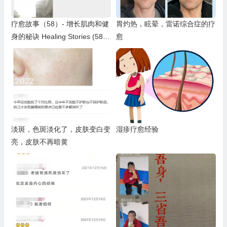
疗愈故事（58）- 增长肌肉和健
胃灼热，眩晕，雷诺综合症的疗
身的秘诀 Healing Stories (58)
愈
– Growing Muscles
淡斑，色斑淡化了，皮肤变白变
湿疹疗愈经验
亮，皮肤不再暗黄