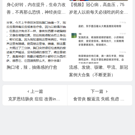
身心好转，内在提升，生命力改
【视频】冠心病，高血压，75
善，不再那么恐惧，神经炎症减
岁老人以前每天必须吃的药全停
轻
了
胸口堵，辣，抽痛感的疗愈
流感、发烧、咳嗽、甲流、新冠
案例大合集（不断更新）
上一篇
下一篇
克罗恩结肠炎 痘痘 改善ins分享
食管炎 酸返流 失眠 焦虑 耳鸣 抑郁 结肠炎 卵巢囊肿 脱发改善ins