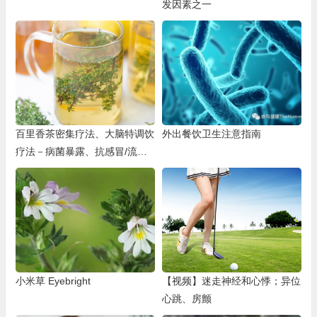
发因素之一
百里香茶密集疗法、大脑特调饮
外出餐饮卫生注意指南
疗法－病菌暴露、抗感冒/流感
小诀窍
小米草 Eyebright
【视频】迷走神经和心悸；异位
心跳、房颤