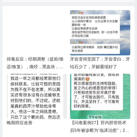
排毒反应：经期调整（提前/推
牙齿变得坚固了；牙齿变白，牙
迟/恢复），痛经，黑血块，子
结石少了，牙龈萎缩好了
宫排毒，月经量大，妇科炎症
晚期癌症改善
【问卷案例27】肝内胆管癌术
后5年被诊断为“临床治愈”；2型