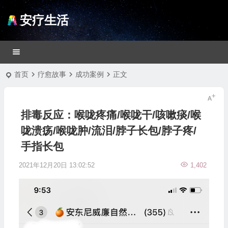
安疗生活
首页
疗愈故事
成功案例
正文
排毒反应：喉咙疼痛/喉咙干/咳嗽痰/喉
咙溃疡/喉咙肿/流泪/脖子长包/脖子疼/
手指长包
2021年12月20日 13:02:52
1,402