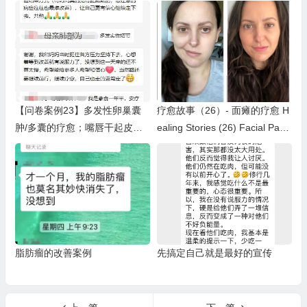
糖尿病好了；脚气和便秘也好
了；改善腰椎间盘突出、急性子
等
【问卷案例23】多发性卵巢囊
疗愈故事（26）- 面瘫的疗愈 H
肿/多囊的疗愈；嘴唇干起皮好
ealing Stories (26) Facial Paral
了；精神体力变好，手脚变勤快
ysis
了；手指月牙变多了；紧张焦虑
变乐观开朗
脂肪瘤的改善案例
先搞定自己就是最好的宣传