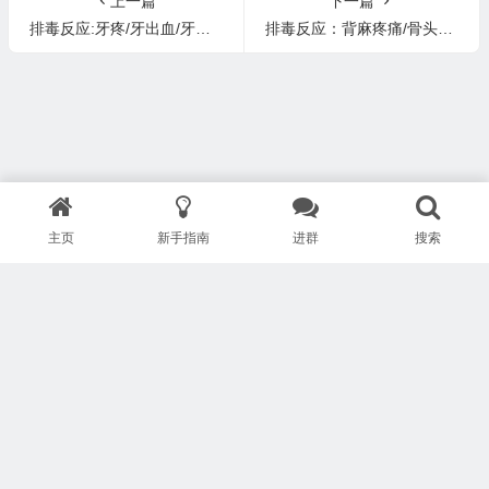
上一篇
下一篇
排毒反应:牙疼/牙出血/牙龈脓肿/牙龈炎/牙酸/牙龈痛/牙齿脏/烂嘴角
排毒反应：背麻疼痛/骨头疼/脚趾骨疼/脊柱爆痘/手指骨酸痛/手指肿胀疼/脸脱皮/指甲黑点 屁股椎痛 神经炎痛
主页
新手指南
进群
搜索