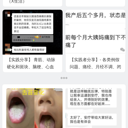
（X生活）
【实践分享】 青筋、动脉
【实践者分享】- 各类例假
硬化和斑块、脑梗、心血
问题、痛经、月经不调、闭
管、雷诺、体位心动过速、
经、生理期不适、卵巢早衰
带状疱疹（二）
等（一）