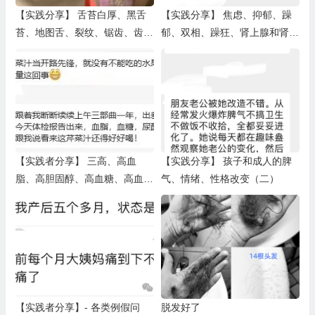
【实践分享】 舌苔白厚、黑舌
【实践分享】 焦虑、抑郁、躁
苔、地图舌、裂纹、锯齿、齿
郁、双相、躁狂、肾上腺和肾上
痕、肥大、舌下青筋、口疮溃
腺素、多动症（一）
疡、唇色（二）
【实践者分享】 三高、高血
【实践分享】 孩子和成人的脾
脂、高胆固醇、高血糖、高血压
气、情绪、性格改变（二）
（二）
【实践者分享】- 各类例假问
脱发好了