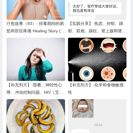
疗愈故事（93）- 排毒期间的易
【实践分享】 焦虑、抑郁、躁
怒和肝区疼痛 Healing Story (9
郁、双相、躁狂、肾上腺和肾上
3) – Detox Reactions
腺素、多动症（一）
【补充剂方】-昏厥、神经性心
【补充剂方】-化学和食物敏感
悸、冲动控制问题、HIV（艾滋
性
病毒，人类免疫缺陷病毒）