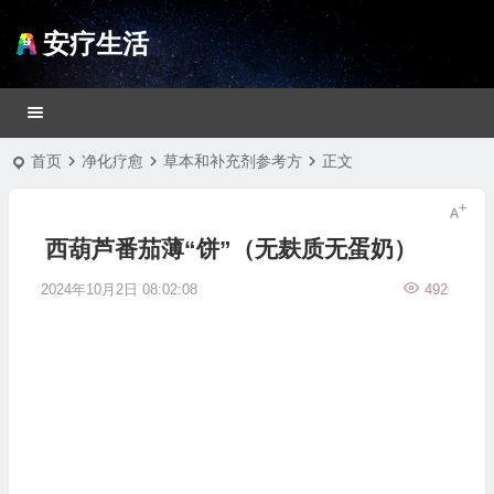
安疗生活
首页
净化疗愈
草本和补充剂参考方
正文
西葫芦番茄薄“饼”（无麸质无蛋奶）
2024年10月2日 08:02:08
492