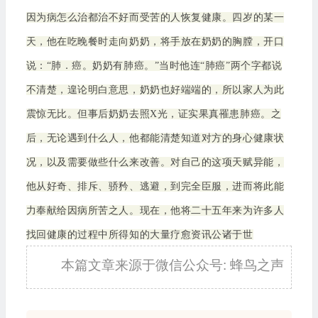
因为病怎么治都治不好而受苦的人恢复健康。四岁的某一
天，他在吃晚餐时走向奶奶，将手放在奶奶的胸膛，开口
说：“肺．癌。奶奶有肺癌。”当时他连“肺癌”两个字都说
不清楚，遑论明白意思，奶奶也好端端的，所以家人为此
震惊无比。但事后奶奶去照X光，证实果真罹患肺癌。之
后，无论遇到什么人，他都能清楚知道对方的身心健康状
况，以及需要做些什么来改善。对自己的这项天赋异能，
他从好奇、排斥、骄矜、逃避，到完全臣服，进而将此能
力奉献给因病所苦之人。现在，他将二十五年来为许多人
找回健康的过程中所得知的大量疗愈资讯公诸于世
本篇文章来源于微信公众号: 蜂鸟之声