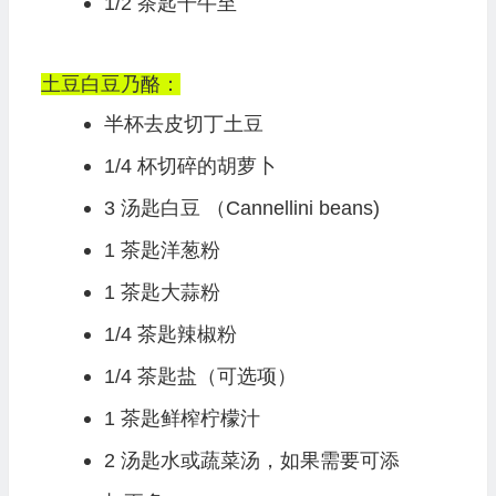
1/2 茶匙干牛至
土豆白豆乃酪：
半杯去皮切丁土豆
1/4 杯切碎的胡萝卜
3 汤匙白豆 （Cannellini beans)
1 茶匙洋葱粉
1 茶匙大蒜粉
1/4 茶匙辣椒粉
1/4 茶匙盐（可选项）
1 茶匙鲜榨柠檬汁
2 汤匙水或蔬菜汤，如果需要可添