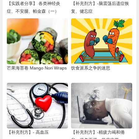
【实践者分享】 各类神经炎
【补充剂方】-脑震荡后遗症恢
症、不安腿、帕金森（一）
复、健忘症
芒果海苔卷 Mango Nori Wraps
饮食派系之争的迷思
【补充剂方】- 高血压
【补充剂方】-精疲力竭和倦