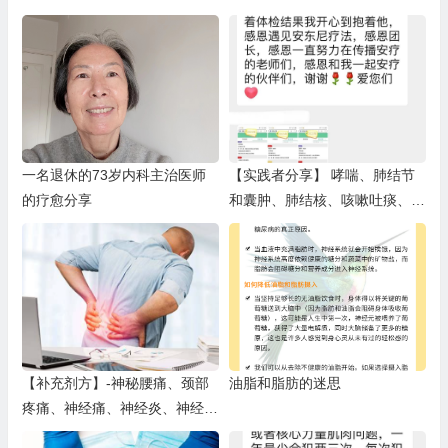
腺素、多动症（三）
一名退休的73岁内科主治医师
【实践者分享】 哮喘、肺结节
的疗愈分享
和囊肿、肺结核、咳嗽吐痰、支
气管问题、呼吸困难、横膈膜堵
塞（二）
【补充剂方】-神秘腰痛、颈部
油脂和脂肪的迷思
疼痛、神经痛、神经炎、神经病
变、枕骨神经痛、神秘后脑勺疼