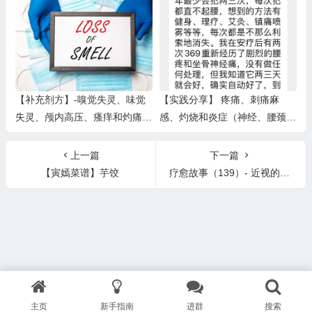
痛
【补充剂方】-嗅觉失灵、味觉
【实践分享】 疼痛、刺痛麻
失灵、颅内高压、瘙痒和灼痛
感、灼烧和炎症（神经、腰颈
（无皮疹）、失去面部运动、炎
椎、肩背、关节、膝盖、腿脚足
症性肌病
筋膜腱鞘二
上一篇
下一篇
【寅嫣菜谱】芋饺
疗愈故事（139）- 近视的改善
主页
新手指南
进群
搜索