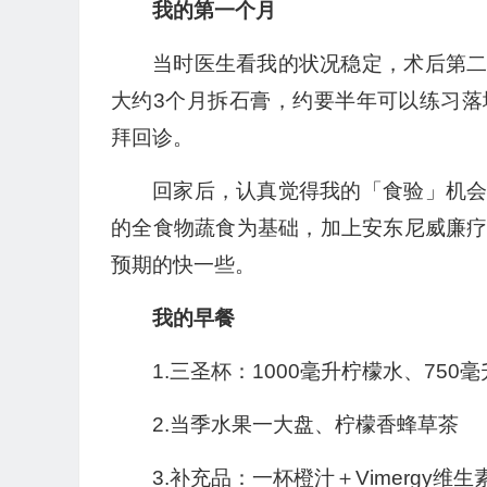
我的第一个月
当时医生看我的状况稳定，术后第
大约3个月拆石膏，约要半年可以练习
拜回诊。
回家后，认真觉得我的「食验」机
的全食物蔬食为基础，加上安东尼威廉
预期的快一些。
我的早餐
1.三圣杯：1000毫升柠檬水、75
2.当季水果一大盘、柠檬香蜂草茶
3.补充品：一杯橙汁＋Vimergy维生素