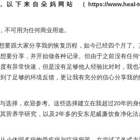
朵妈网站 （https://www.heal-to
上
/
下
，不可用为任何商业用途。
箭
头
诺想要跟大家分享我的恢复历程，如今已经四个月了。
键
待想要分享，并开始做各种记录。但由于之前没有任何
来
速度有异常快速，但是没有足够他人经验比对时，我也
增
集到了足够的环境反馈，更让我有充分的信心分享我的
高
或
降
与选择，欢迎参考。这些选择建立在我超过20年的身
低
和其营养学研究，以及2年多的安东尼威廉饮食净化法
音
量。
，从小体弱多病饱受疾病与症状所苦，在尝试了各式方