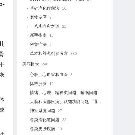
-
基础净化疗愈法
16
宠物专区
9
十八步疗愈之道
21
新手指南
15
其
密集疗法
9
草本和补充剂参考方
骨
380
不
疾病目录
246
恢
心脏、心血管和血管
8
拯救肝脏
12
情绪、心理、精神类问题、睡眠问题
18
体
大脑和头部疾病、认知功能问题、退行性疾病
15
成
神经系统问题
27
各类消化道问题
23
各类皮肤疾病
13
法