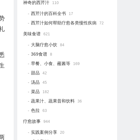
神奇的西芹汁
110
西芹汁的百科全书
17
势
西芹汁如何帮助疗愈各类慢性疾病
72
礼
美味食谱
621
大脑疗愈小饮
84
369食谱
悉
8
早餐、小食、蘸酱等
169
生
甜品
42
汤品
45
菜品
182
蔬果汁、蔬果昔和饮料
36
色拉
63
疗愈故事
944
实践案例分享
20
剂两