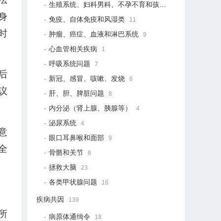
生殖系统、妇科男科、不孕不育和孩子健康
20
身
免疫、自体免疫和风湿类
11
时
肿瘤、癌症、血液和淋巴系统
9
心血管相关疾病
1
呼吸系统问题
7
后
新冠、感冒、咳嗽、发烧
6
议
肝、胆、脾脏问题
8
。
内分泌（肾上腺、胰腺等）
4
泌尿系统
4
意
眼口耳鼻喉和面部
9
全
骨骼和关节
8
拯救大脑
23
各类甲状腺问题
16
疾病共因
139
所
病原体通缉令
18