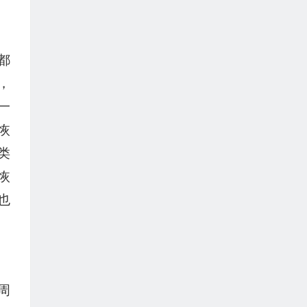
都
，
一
恢
类
恢
也
周