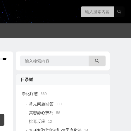
目录树
净化疗愈
669
常见问题回答
111
冥想静心技巧
58
排毒反应
12
369净化疗愈法和28天净化法
14