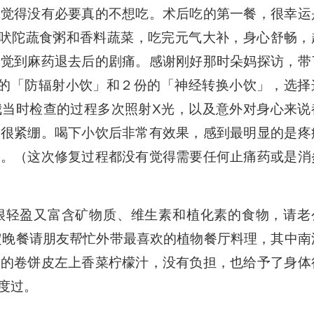
上觉得没有必要真的不想吃。术后吃的第一餐，很幸运
阿育吠陀蔬食粥和香料蔬菜，吃完元气大补，身心舒畅，
感觉到麻药退去后的剧痛。感谢刚好那时朵妈探访，带
份的「防辐射小饮」和２份的「神经转换小饮」，选择
我当时检查的过程多次照射X光，以及意外对身心来说
经很紧绷。喝下小饮后非常有效果，感到最明显的是疼
程。（这次修复过程都没有觉得需要任何止痛药或是消
很轻盈又富含矿物质、维生素和植化素的食物，请老
决定晚餐请朋友帮忙外带最喜欢的植物餐厅料理，其中南
质的卷饼皮左上香菜柠檬汁，没有负担，也给予了身体
度过。