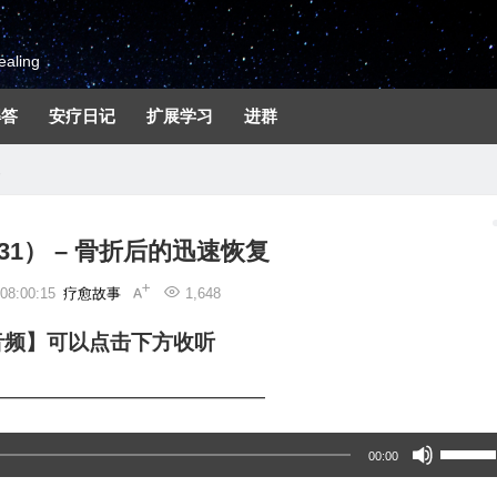
aling
解答
安疗日记
扩展学习
进群
复
31） – 骨折后的迅速恢复
8:00:15
疗愈故事
1,648
音频】可以点击下方收听
—————————————
使
00:00
用