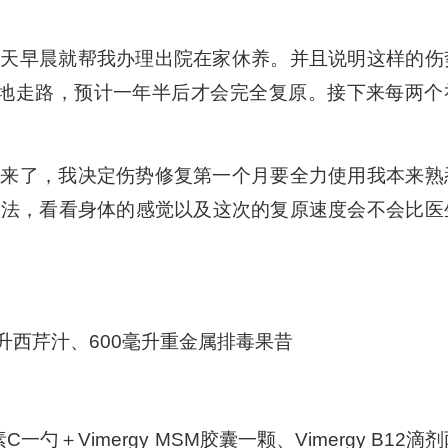
二天早晨就帮我办理出院在家休养。并且说明这样的伤
落地走路，预计一年半后才会完全复原。接下来每两个
会来了，我决定伤势修复第一个月要全力使用我本来熟
疗法，看看身体的感觉以及这次的复原速度会不会比医
0毫升西芹汁、600毫升重金属排毒果昔
C一勺＋Vimergy MSM胶囊一颗、Vimergy B12滴