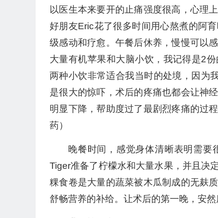
以医生本来要开的止痛强度很高，心理
好朋友Eric花了很多时间用心熬煮的
级感动和疗愈。午餐后休养，慢慢可以
大量有机苹果和大脑小饮，我记得是2
两种小饮非常适合我当时的处境，因为
是很大的惊吓，术后的疼痛也都会让神
明显下降，帮助度过了最剧烈疼痛的过
药）
晚餐时间，感觉身体清晰表明需要
Tiger准备了柠檬水和大量水果，并且
粿食卷是大量的蔬菜被木瓜制成的无麸
舒畅营养的补给。让术后的第一晚，安然