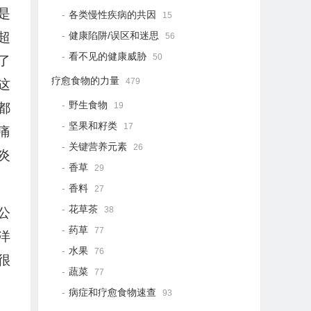
是
各类慢性疾病的共因
15
健康陷阱/误区和迷思
超
56
看不见的健康威胁
50
了
疗愈食物的力量
479
这
野生食物
19
都
坚果和籽类
17
痛
关键营养元素
26
炎
香草
29
香料
27
花草茶
38
公
药草
77
洋
水果
76
很
蔬菜
77
病症和疗愈食物速查
93