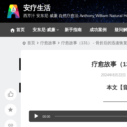
安疗生活
西芹汁 安东尼·威廉 自然疗愈法 Anthony William Natural He
首页
安东尼·威廉
新手指南
成功案例
疑问
首页
疗愈故事
疗愈故事（131） - 骨折后的迅速恢
疗愈故事（1
2024年8月22日 0
本文【
————
音
00:00
频