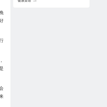
健康菜谱
18
晚
好
行
，
是
会
来