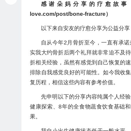
感谢朵妈分享的疗愈故事，以下来自
播
放
love.com/post/bone-fracture）
器
以下来自安友的疗愈分享为公益分享
自从今年2月骨折至今，一直有承
实我大约骨折后两个礼拜就非常迫不及
折相关经验，虽然有感觉到自己恢复的
排除自我感觉良好的可能性。如今我收
复历程，相信这些内容有参考价值。
先申明以下的分享内容纯属个人经验
健康探索、8年的全食物蔬食饮食基础
果。
我自小出生健康状态低于一般水平