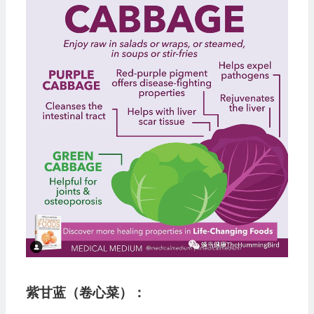
播
放
器
紫甘蓝（卷心菜）：