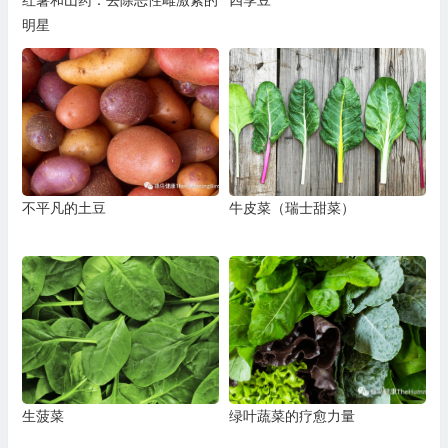
红薯和山药：去除恶性雌激素的
四季豆
明星
不平凡的土豆
牛皮菜（瑞士甜菜）
生菠菜
绿叶蔬菜的疗愈力量