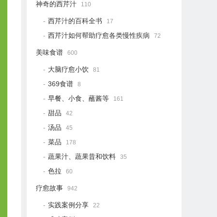
神奇的西芹汁
110
西芹汁的百科全书
17
西芹汁如何帮助疗愈各类慢性疾病
72
美味食谱
600
大脑疗愈小饮
81
369食谱
8
早餐、小食、蘸酱等
161
甜品
42
汤品
45
菜品
178
蔬果汁、蔬果昔和饮料
35
色拉
60
疗愈故事
942
实践案例分享
22