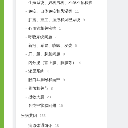
生殖系统、妇科男科、不孕不育和孩子健康
19
免疫、自体免疫和风湿类
11
肿瘤、癌症、血液和淋巴系统
9
心血管相关疾病
1
呼吸系统问题
7
新冠、感冒、咳嗽、发烧
6
肝、胆、脾脏问题
8
内分泌（肾上腺、胰腺等）
4
泌尿系统
4
眼口耳鼻喉和面部
9
骨骼和关节
8
拯救大脑
23
各类甲状腺问题
16
疾病共因
133
病原体通缉令
18