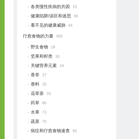
各类慢性疾病的共因
15
健康陷阱/误区和迷思
56
看不见的健康威胁
44
疗愈食物的力量
450
野生食物
18
坚果和籽类
16
关键营养元素
24
香草
27
香料
25
花草茶
33
药草
66
水果
73
蔬菜
75
病症和疗愈食物速查
93