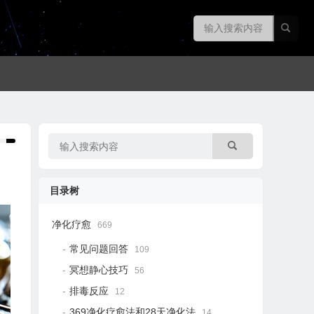
目录树
净化疗愈
669
常见问题回答
109
冥想静心技巧
56
排毒反应
12
369净化疗愈法和28天净化法
14