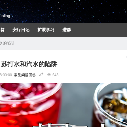
aling
解答
安疗日记
扩展学习
进群
水的陷阱
、苏打水和汽水的陷阱
:00:00
常见问题回答
643