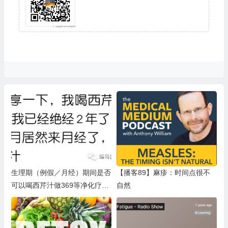
生理期（例假／月经）期间是否
【播客89】麻疹：时间点很不
可以喝西芹汁做369等净化疗愈
自然
法？痛经、卵巢早衰、生理期问
题等