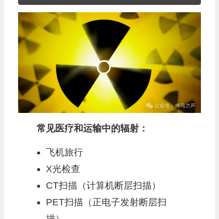
频
播
放
器
常见医疗和运输中的辐射：
飞机旅行
X光检查
CT扫描（计算机断层扫描）
PET扫描（正电子发射断层扫
描）