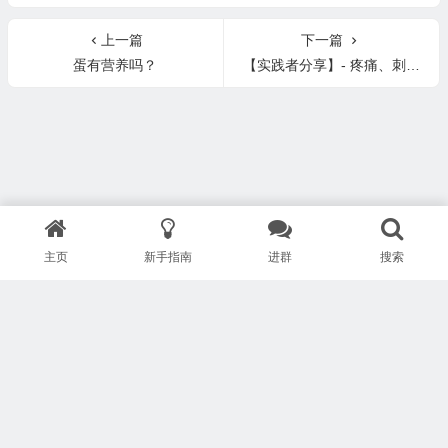
上一篇
下一篇
蛋有营养吗？
【实践者分享】- 疼痛、刺痛、麻感、灼烧和炎症（神经、腰颈椎、肩背、关节、膝盖、腿脚足筋膜腱鞘）
主页
新手指南
进群
搜索