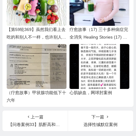
【第59轮369】虽然我们看上去
疗愈故事（17) 三十多种病症完
吃的和别人不一样，也许别人觉
全消失 Healing Stories (17) He
得我们吃好可怜，但身体会真心
aling of 30+ symptoms
感恩我们的付出 ，并以百倍努
力回报，身心健康的感觉不是任
何口欲能换来的
（疗愈故事）甲状腺功能低下十
心肌缺血，网球肘案例
六年
上一篇
下一篇
【问卷案例33】肌酐高和肾小球滤过率低，疲劳，脚肿
选择性缄默症案例