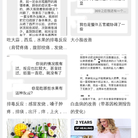
吃大蒜，西瓜，水果的排毒反应
大小脸改善
（肩臂疼痛，腹部绞痛，发烧，
胀气，灼热等）
排毒反应：感冒发烧，嗓子肿
白血病的改善（带基因检测报告
疼，排痰，出汗，痒，上火，身
的变化）
体发烫，绞痛，冷汗，咳嗽，呕
吐