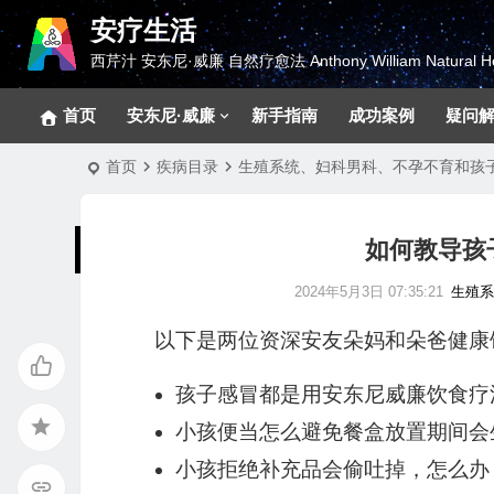
安疗生活
西芹汁 安东尼·威廉 自然疗愈法 Anthony William Natural He
首页
安东尼·威廉
新手指南
成功案例
疑问
首页
疾病目录
生殖系统、妇科男科、不孕不育和孩
如何教导孩
2024年5月3日 07:35:21
生殖
以下是两位资深安友朵妈和朵爸健康
孩子感冒都是用安东尼威廉饮食疗
小孩便当怎么避免餐盒放置期间会
小孩拒绝补充品会偷吐掉，怎么办