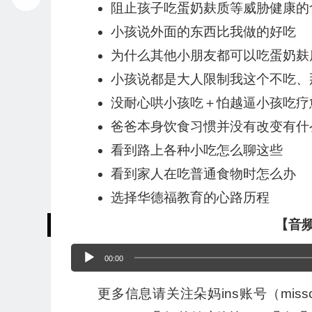
阻止孩子吃蛋奶麸质等威胁健康的
小孩说外面的东西比我做的好吃
为什么其他小朋友都可以吃蛋奶麸
小孩说都是大人限制我这个不吃、
没耐心哄小孩吃＋怕越逼小孩吃疗
爸爸本身饮食习惯并没有改变有什
看到路上各种小吃怎么聊这些
看到家人在吃普通食物时怎么办
选择华德福教育的心路历程
【音
音
00:00
频
更多信息请关注朵妈ins账号（mis
播