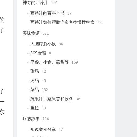
神奇的西芹汁
110
西芹汁的百科全书
17
的
西芹汁如何帮助疗愈各类慢性疾病
72
子
美味食谱
621
大脑疗愈小饮
84
369食谱
8
早餐、小食、蘸酱等
169
甜品
42
汤品
45
菜品
182
子
蔬果汁、蔬果昔和饮料
36
一
色拉
63
东
疗愈故事
704
实践案例分享
17