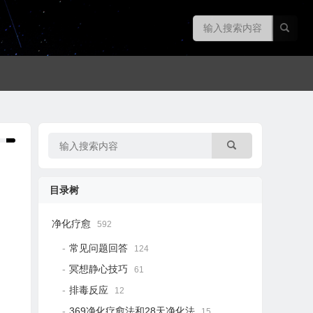
目录树
净化疗愈
592
常见问题回答
124
冥想静心技巧
61
排毒反应
12
369净化疗愈法和28天净化法
15