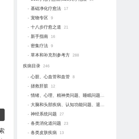
基础净化疗愈法
17
宠物专区
9
十八步疗愈之道
21
新手指南
16
密集疗法
9
草本和补充剂参考方
288
疾病目录
246
心脏、心血管和血管
8
拯救肝脏
12
情绪、心理、精神类问题、睡眠问题
18
大脑和头部疾病、认知功能问题、退行性疾病
15
神经系统问题
27
各类消化道问题
23
索
各类皮肤疾病
13