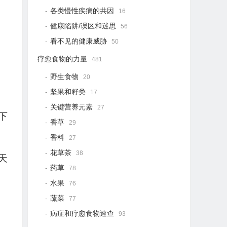
各类慢性疾病的共因
16
健康陷阱/误区和迷思
56
看不见的健康威胁
50
疗愈食物的力量
481
野生食物
20
坚果和籽类
17
关键营养元素
27
下
香草
29
香料
27
花草茶
38
天
药草
78
水果
76
蔬菜
77
病症和疗愈食物速查
93