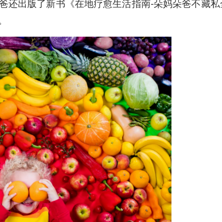
。朵妈朵爸还出版了新书《在地疗愈生活指南-朵妈朵爸不藏私
/
下
。
箭
头
键
来
增
高
或
降
低
音
量。