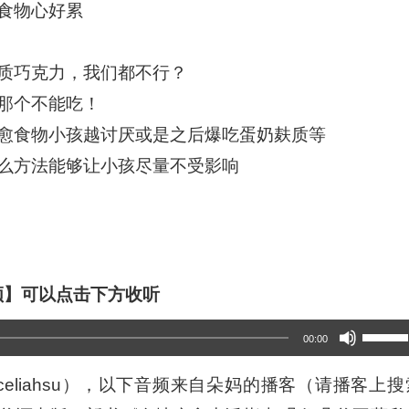
食物心好累
质巧克力，我们都不行？
那个不能吃！
愈食物小孩越讨厌或是之后爆吃蛋奶麸质等
么方法能够让小孩尽量不受影响
频】可以点击下方收听
使
00:00
用
sceliahsu），以下音频来自朵妈的播客（请播客上搜
上