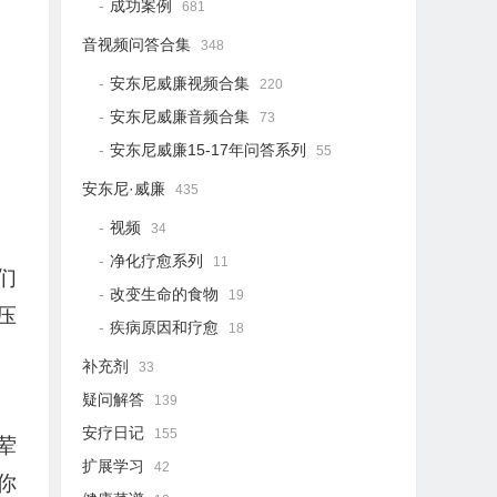
成功案例
681
音视频问答合集
348
安东尼威廉视频合集
220
安东尼威廉音频合集
73
安东尼威廉15-17年问答系列
55
安东尼·威廉
435
视频
34
净化疗愈系列
11
们
改变生命的食物
19
压
疾病原因和疗愈
18
补充剂
33
疑问解答
139
安疗日记
155
荤
扩展学习
42
你