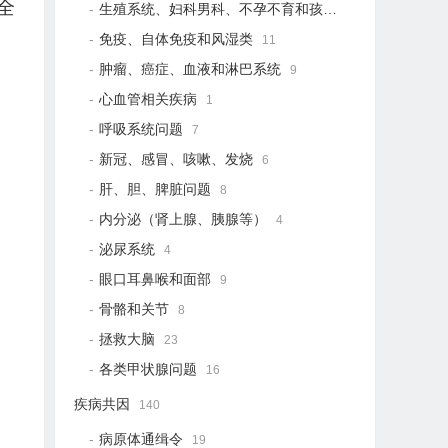
全
生殖系统、妇科男科、不孕不育和孩子健康
20
免疫、自体免疫和风湿类
11
肿瘤、癌症、血液和淋巴系统
9
心血管相关疾病
1
呼吸系统问题
7
新冠、感冒、咳嗽、发烧
6
肝、胆、脾脏问题
8
内分泌（肾上腺、胰腺等）
4
泌尿系统
4
眼口耳鼻喉和面部
9
骨骼和关节
8
拯救大脑
23
各类甲状腺问题
16
疾病共因
140
病原体通缉令
19