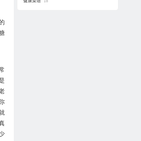
健康菜谱
18
的
糖
常
是
老
你
就
真
少