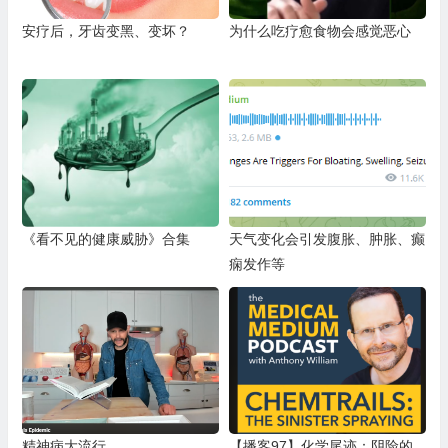
安疗后，牙齿变黑、变坏？
为什么吃疗愈食物会感觉恶心
《看不见的健康威胁》合集
天气变化会引发腹胀、肿胀、癫
痫发作等
精神病大流行
【播客97】化学尾迹：阴险的