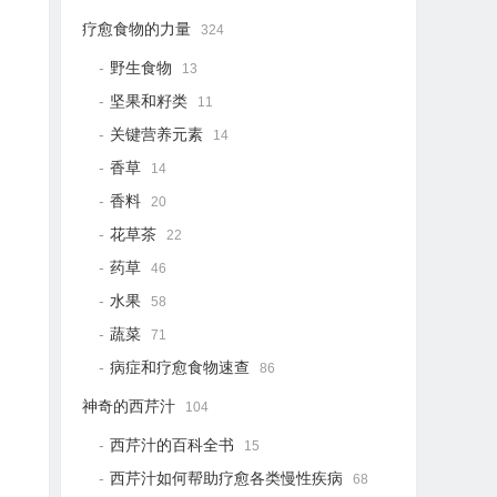
疗愈食物的力量
324
野生食物
13
坚果和籽类
11
关键营养元素
14
香草
14
香料
20
花草茶
22
药草
46
水果
58
蔬菜
71
病症和疗愈食物速查
86
神奇的西芹汁
104
西芹汁的百科全书
15
西芹汁如何帮助疗愈各类慢性疾病
68