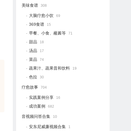
美味食谱
308
大脑疗愈小饮
69
369食谱
15
早餐、小食、蘸酱等
71
甜品
18
汤品
17
菜品
74
蔬果汁、蔬果昔和饮料
19
色拉
30
疗愈故事
704
实践案例分享
16
成功案例
682
音视频问答合集
10
安东尼威廉视频合集
1