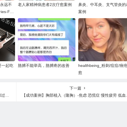
豆永远不
老人家精神病患者2次疗愈案例
鼻炎、中耳炎、支气管炎的
es-Frui
案例
要一起吃
胳膊不能举高，胳膊疼的改善
healthbeing_粉刺/痘痘/
愈
下一篇
分享
【成功案例】胸部植入（隆胸）-焦虑 恐慌症 慢性疲劳 低血糖 甲状腺 失眠 脑雾 肌肉疲劳 光敏感 眩晕 头痛 Ins分享