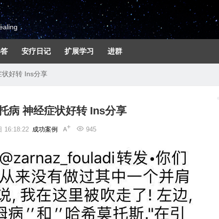
aling
解答
安疗日记
扩展学习
进群
状好转 Ins分享
托病 神经症状好转 Ins分享
16:18:22
成功案例
945