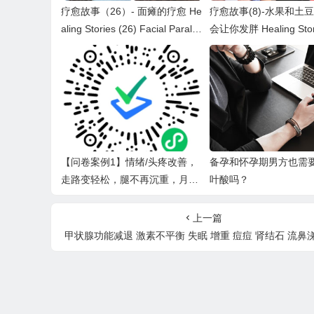
疗愈故事（26）- 面瘫的疗愈 He
疗愈故事(8)-水果和土
aling Stories (26) Facial Paralys
会让你发胖 Healing Stori
is
ts won’t make you fat
【问卷案例1】情绪/头疼改善，
备孕和怀孕期男方也需
走路变轻松，腿不再沉重，月经
叶酸吗？
好转。（排毒反应：痘痘，口腔
溃疡，扁桃体结石排出）
上一篇
甲状腺功能减退 激素不平衡 失眠 增重 痘痘 肾结石 流鼻涕过敏 Ins