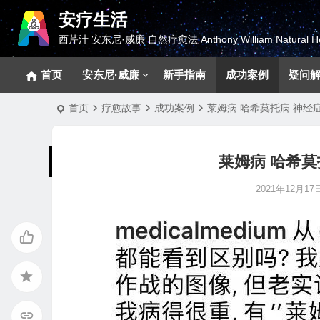
安疗生活
西芹汁 安东尼·威廉 自然疗愈法 Anthony William Natural He
首页
安东尼·威廉
新手指南
成功案例
疑问
首页
疗愈故事
成功案例
莱姆病 哈希莫托病 神经症
莱姆病 哈希莫
2021年12月17日 