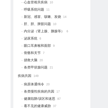
心血管相关疾病
10
呼吸系统问题
11
新冠、感冒、咳嗽、发烧
14
肝、胆、脾脏问题
10
内分泌（肾上腺、胰腺等）
6
泌尿系统
6
眼口耳鼻喉和面部
9
骨骼和关节
7
拯救大脑
20
各类甲状腺问题
21
疾病共因
149
病原体通缉令
20
各类慢性疾病的共因
17
健康陷阱/误区和迷思
87
看不见的健康威胁
37