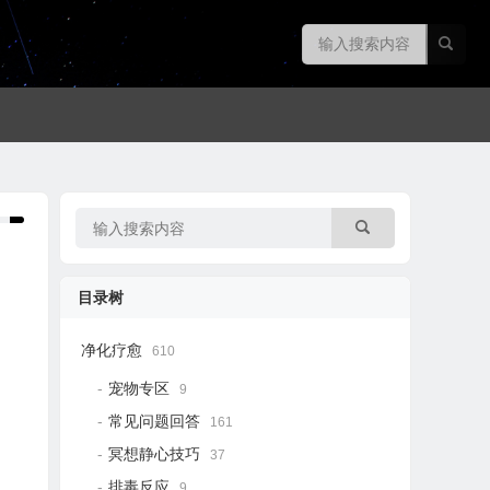
目录树
净化疗愈
610
宠物专区
9
常见问题回答
161
冥想静心技巧
37
排毒反应
9