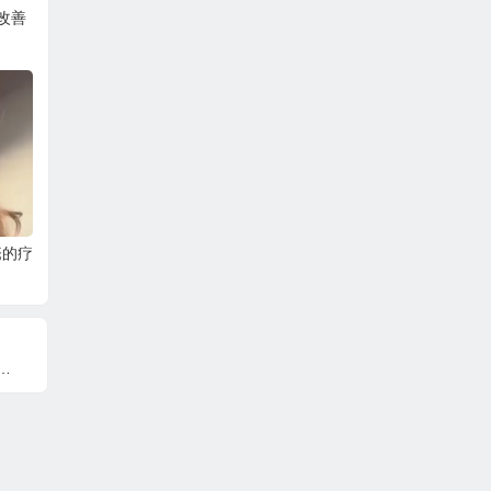
改善
痤疮的疗