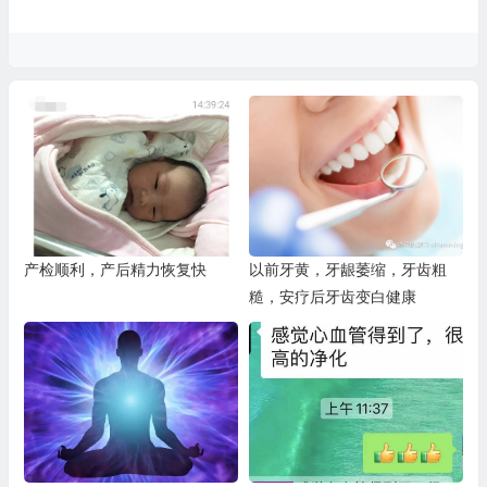
产检顺利，产后精力恢复快
以前牙黄，牙龈萎缩，牙齿粗
糙，安疗后牙齿变白健康