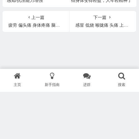
感知/抗压能力增强
得身体变得轻盈，人年轻精神了
上一篇
下一篇
疲劳 偏头痛 身体疼痛 脑雾 脱发 痘痘 过敏 慢性皮炎 耳鸣 Ins分享
感冒 低烧 喉咙痛 头痛 上呼吸道感染 疲劳 脑雾 过敏 Ins分享
主页
新手指南
进群
搜索