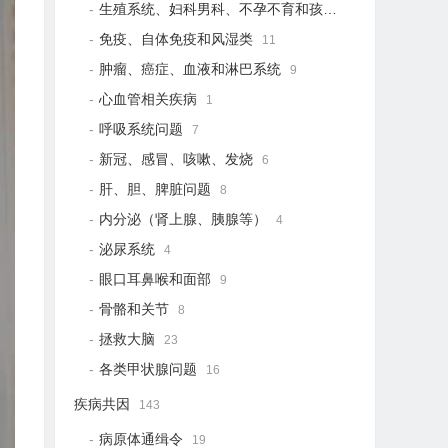
生殖系统、妇科男科、不孕不育和孩子健康
21
免疫、自体免疫和风湿类
11
肿瘤、癌症、血液和淋巴系统
9
心血管相关疾病
1
呼吸系统问题
7
新冠、感冒、咳嗽、发烧
6
肝、胆、脾脏问题
8
内分泌（肾上腺、胰腺等）
4
泌尿系统
4
眼口耳鼻喉和面部
9
骨骼和关节
8
拯救大脑
23
各类甲状腺问题
16
疾病共因
143
病原体通缉令
19