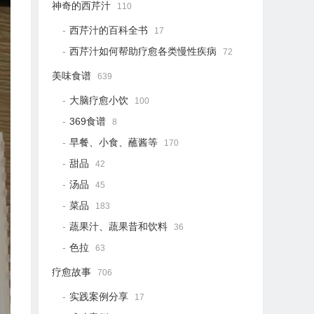
神奇的西芹汁
110
西芹汁的百科全书
17
西芹汁如何帮助疗愈各类慢性疾病
72
美味食谱
639
大脑疗愈小饮
100
369食谱
8
早餐、小食、蘸酱等
170
甜品
42
汤品
45
菜品
183
蔬果汁、蔬果昔和饮料
36
色拉
63
疗愈故事
706
实践案例分享
17