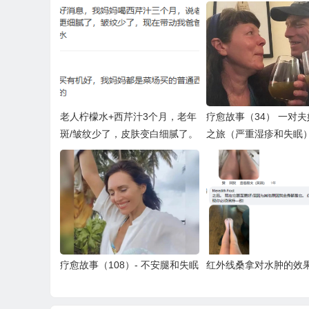
老人柠檬水+西芹汁3个月，老年
疗愈故事（34） 一对
斑/皱纹少了，皮肤变白细腻了。
之旅（严重湿疹和失眠） H
g Story (34) Eczema &
a
疗愈故事（108）- 不安腿和失眠
红外线桑拿对水肿的效