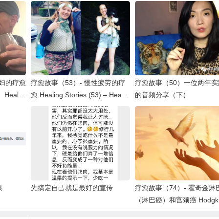
夫妇的疗愈
疗愈故事（53）- 慢性疲劳的疗
疗愈故事（50）一位两年实
ealin
愈 Healing Stories (53) – Healin
的音频分享（下）
 Insomni
g Chronic Fatigue …
果
先搞定自己就是最好的宣传
疗愈故事（74）- 霍奇金淋
（淋巴癌）和宫颈癌 Hodgkin
ymphoma & Cervical Canc