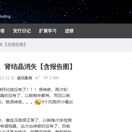
aling
解答
安疗日记
扩展学习
进群
失【含报告图】
、肾结晶消失【含报告图】
1:11:32
成功案例
1,405