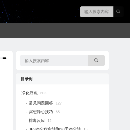
目录树
净化疗愈
603
常见问题回答
127
冥想静心技巧
65
排毒反应
12
369净化疗愈法和28天净化法
15