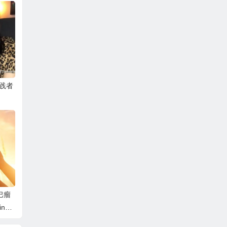
践者
巴瘤
s L
er