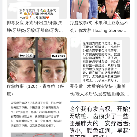
排毒反应:牙疼/牙出血/牙龈脓
疗愈故事(8)-水果和土豆永远不
肿/牙龈炎/牙酸/牙龈痛/牙齿脏/
会让你发胖 Healing Stories-Fru
烂嘴角
its won’t make you fat
疗愈故事（120）- 青春痘（痤
受伤后，术后的恢复快（胳膊
疮）
伤/老人术后/头发变黑.睡眠改
善.起夜变少）