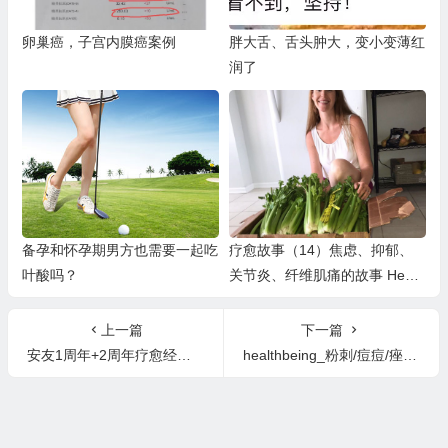
卵巢癌，子宫内膜癌案例
胖大舌、舌头肿大，变小变薄红
润了
备孕和怀孕期男方也需要一起吃
疗愈故事（14）焦虑、抑郁、
叶酸吗？
关节炎、纤维肌痛的故事 Heali
ng Stories (14）Anxiety&Depre
ssion
上一篇
下一篇
安友1周年+2周年疗愈经历总结
healthbeing_粉刺/痘痘/痤疮的疗愈