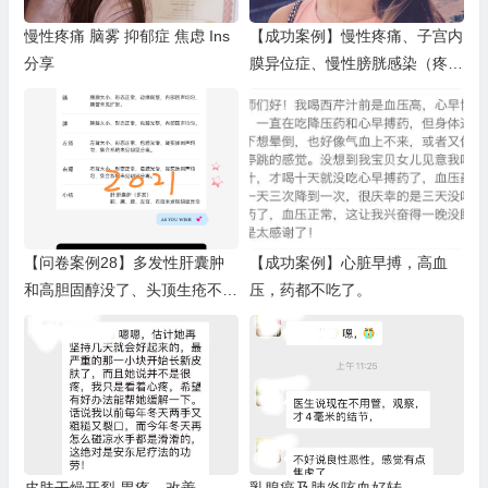
慢性疼痛 脑雾 抑郁症 焦虑 Ins
【成功案例】慢性疼痛、子宫内
分享
膜异位症、慢性膀胱感染（疼痛
和烧灼感）、念珠菌 ⁠、桥本 、
焦虑、惊恐发作、慢性疲劳、淋
巴肿大 、腹胀 、头痛⁠、记忆力
减退、体重增加、脑雾、胃炎
【问卷案例28】多发性肝囊肿
【成功案例】心脏早搏，高血
和高胆固醇没了、头顶生疮不见
压，药都不吃了。
了，灰指甲好了，指甲竖纹改
善，心悸潮热便秘没了等等