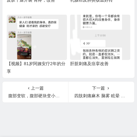
皮肤干燥开裂 胃疼，改善
乳腺癌及肺炎咳血好转
【视频】81岁阿姨安疗2年的分
肝脏刺痛及痉挛改善
享
上一篇
下一篇
腹部变软，腹部硬块变小，胀气/胃有水声/大便黏马桶好转
四肢刺痛麻木 脑雾 眩晕 视觉模糊 偏头痛 慢性疲劳 Ins分享文字