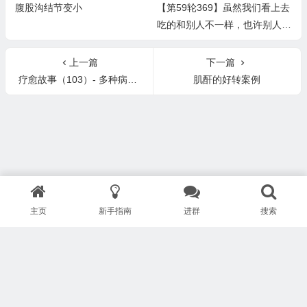
腹股沟结节变小
【第59轮369】虽然我们看上去
吃的和别人不一样，也许别人觉
得我们吃好可怜，但身体会真心
感恩我们的付出 ，并以百倍努
上一篇
下一篇
力回报，身心健康的感觉不是任
疗愈故事（103）- 多种病症的疗愈（焦虑、惊恐、各种疼痛、尿路感染、失眠、囊肿、结节、淋巴结肿大、卧床不起等）
肌酐的好转案例
何口欲能换来的
主页
新手指南
进群
搜索