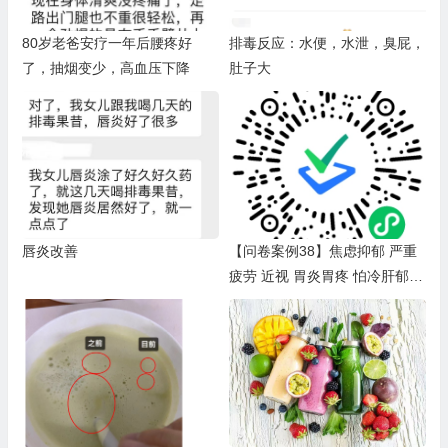
80岁老爸安疗一年后腰疼好
排毒反应：水便，水泄，臭屁，
了，抽烟变少，高血压下降
肚子大
唇炎改善
【问卷案例38】焦虑抑郁 严重
疲劳 近视 胃炎胃疼 怕冷肝郁脾
虚 脸黄长痘 偏头痛 便秘 失眠
盗汗 鸡皮肤 鼻炎 牙龈出血 脑
雾