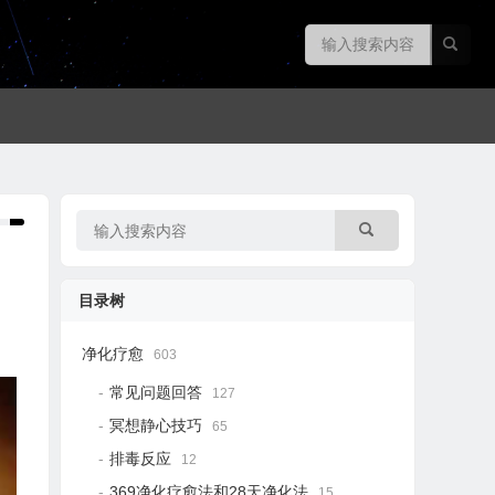
目录树
净化疗愈
603
常见问题回答
127
冥想静心技巧
65
排毒反应
12
369净化疗愈法和28天净化法
15