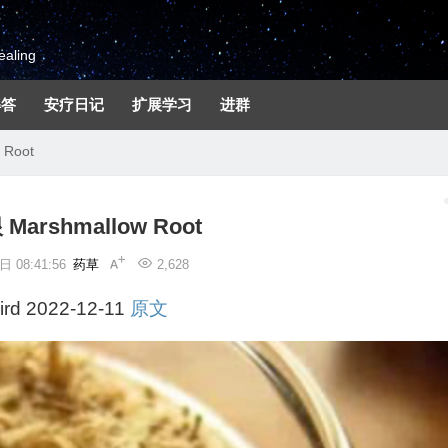
aling
解答
安疗日记
扩展学习
进群
 Root
arshmallow Root
 08:41:56
药草
2,628
rd
2022-12-11
原文