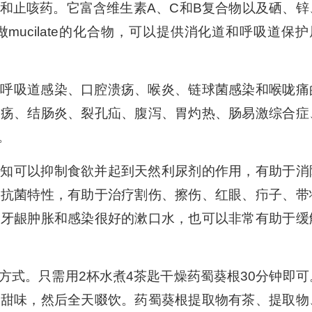
和止咳药。它富含维生素A、C和B复合物以及硒、锌
ucilate的化合物，可以提供消化道和呼吸道保护
、呼吸道感染、口腔溃疡、喉炎、链球菌感染和喉咙痛
溃疡、结肠炎、裂孔疝、腹泻、胃灼热、肠易激综合症
。
已知可以抑制食欲并起到天然利尿剂的作用，有助于消
有抗菌特性，有助于治疗割伤、擦伤、红眼、疖子、带
为牙龈肿胀和感染很好的漱口水，也可以非常有助于缓
方式。只需用2杯水煮4茶匙干燥药蜀葵根30分钟即可
升甜味，然后全天啜饮。药蜀葵根提取物有茶、提取物