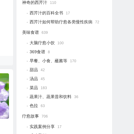
神奇的西芹汁
110
西芹汁的百科全书
17
西芹汁如何帮助疗愈各类慢性疾病
72
美味食谱
639
大脑疗愈小饮
100
369食谱
8
早餐、小食、蘸酱等
170
甜品
42
汤品
45
菜品
183
蔬果汁、蔬果昔和饮料
36
色拉
63
疗愈故事
706
实践案例分享
17