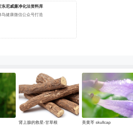
安东尼威廉净化法资料库
蜂鸟健康微信公众号打造
肾上腺的救星-甘草根
美黄芩 skullcap