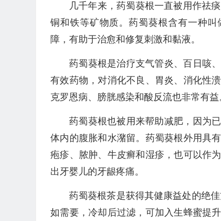
几千年来，药蜀葵根一直被用作祛痰
铜和铁等矿物质。药蜀葵根含有一种叫做m
障，有助于治愈和修复刺激和黏液。
药蜀葵根是治疗支气管炎、百日咳
有效药物，对消化不良、胃炎、消化性
克罗恩病、膀胱感染和酸反流也非常有益
药蜀葵根也被用来帮助减肥，因为
体内的腹胀和水潴留。药蜀葵根外用具
疱疹、脓肿、牛皮癣和湿疹，也可以作
出牙婴儿的牙龈疼痛。
药蜀葵根茶是获得其健康益处的绝佳
如需要，冷却后过滤，可加入生蜂蜜提