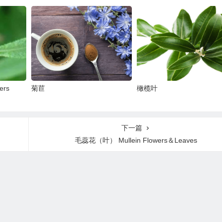
rs
菊苣
橄榄叶
下一篇
毛蕊花（叶） Mullein Flowers＆Leaves