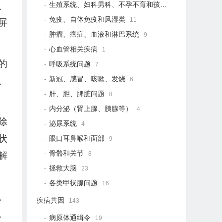
、
生殖系统、妇科男科、不孕不育和孩子健康
21
免疫、自体免疫和风湿类
11
屏
肿瘤、癌症、血液和淋巴系统
9
心血管相关疾病
1
的
呼吸系统问题
7
新冠、感冒、咳嗽、发烧
、
6
肝、胆、脾脏问题
8
内分泌（肾上腺、胰腺等）
4
除
泌尿系统
4
状
眼口耳鼻喉和面部
9
骨骼和关节
解
8
拯救大脑
23
各类甲状腺问题
16
。
疾病共因
143
、
病原体通缉令
19