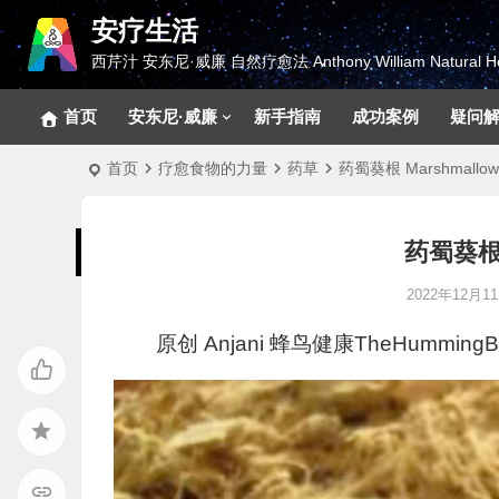
安疗生活
西芹汁 安东尼·威廉 自然疗愈法 Anthony William Natural He
首页
安东尼·威廉
新手指南
成功案例
疑问
首页
疗愈食物的力量
药草
药蜀葵根 Marshmallow
药蜀葵根 M
2022年12月11日
原创
Anjani
蜂鸟健康TheHummingBi