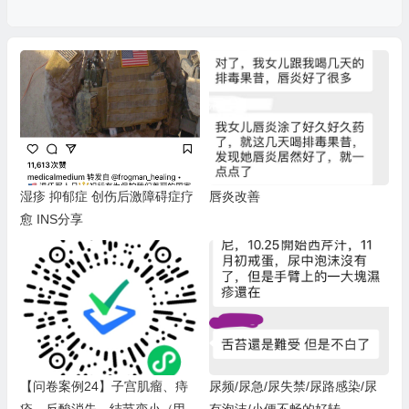
湿疹 抑郁症 创伤后激障碍症疗
唇炎改善
愈 INS分享
【问卷案例24】子宫肌瘤、痔
尿频/尿急/尿失禁/尿路感染/尿