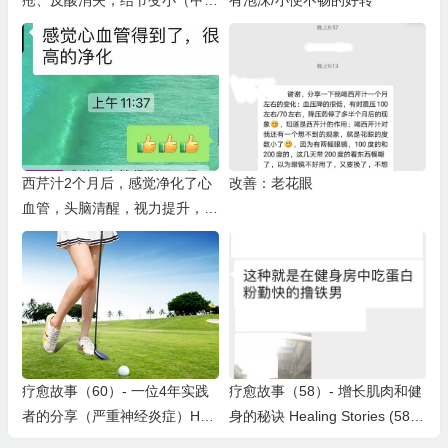
疮、反酸消失，结节变小（甲状
有泡沫/小便不畅的好转
腺结节，肺结节，乳腺结节），
白头发变黑等
西芹汁2个月后，感觉净化了心
改善：老花眼
血管，头脑清醒，视力提升，行
动力提高
疗愈故事（60）- 一位4年实践
疗愈故事（58）- 增长肌肉和健
者的分享（严重神经炎症）Heal
身的秘诀 Healing Stories (58)
ing Story(60) – Neurological P
– Growing Muscles