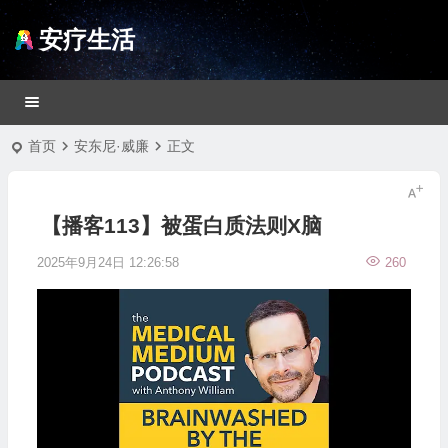
安疗生活
首页
安东尼·威廉
正文
【播客113】被蛋白质法则X脑
2025年9月24日 12:26:58
260