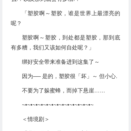
「塑胶啊～塑胶，谁是世界上最漂亮的
呢？
塑胶啊～塑胶，到处都是塑胶，那到底
有多糟，我们又该如何自处呢？」
绑好安全带来准备进到这集了～
因为── 是的，塑胶很「坏」～ 但小心.
不要为了躲蜜蜂，而掉下悬崖……
~•~•~•~•~•~•~•~•~•~•~•~•~•~
＜情境剧＞