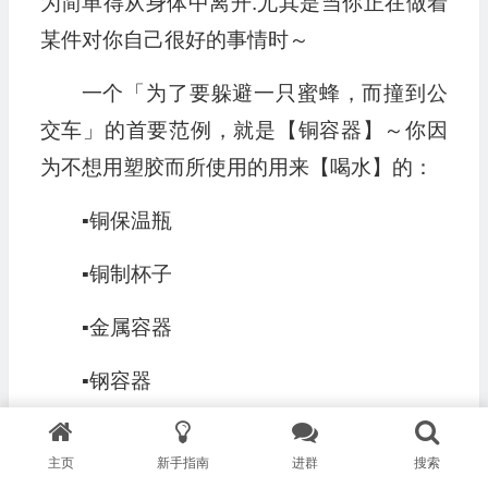
为简单得从身体中离开.尤其是当你正在做着
某件对你自己很好的事情时～
一个「为了要躲避一只蜜蜂，而撞到公
交车」的首要范例，就是【铜容器】～你因
为不想用塑胶而所使用的用来【喝水】的：
▪︎铜保温瓶
▪︎铜制杯子
▪︎金属容器
▪︎钢容器
▪︎不锈钢容器
主页
新手指南
进群
搜索
▪︎合金容器